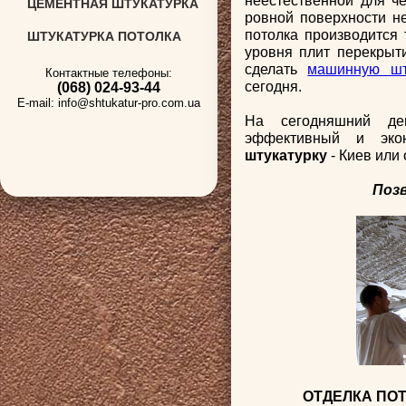
неестественной для че
ЦЕМЕНТНАЯ ШТУКАТУРКА
ровной поверхности не
потолка производится 
ШТУКАТУРКА ПОТОЛКА
уровня плит перекрыт
сделать
машинную шту
Контактные телефоны:
сегодня.
(068)
024-93-44
E-mail: info@shtukatur-pro.com.ua
На сегодняшний де
эффективный и эк
штукатурку
- Киев или 
Поз
ОТДЕЛКА ПО