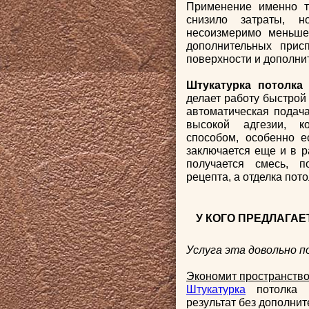
Применение именно т
снизило затраты, 
несоизмеримо меньше,
дополнительных прис
поверхности и дополни
Штукатурка потолк
делает работу быстрой 
автоматическая подача
высокой адгезии, к
способом, особенно е
заключается еще и в р
получается смесь, п
рецепта, а отделка по
У КОГО ПРЕДЛАГА
Услуга эта довольно п
Экономит пространств
Штукатурка
потолка п
результат без дополнит