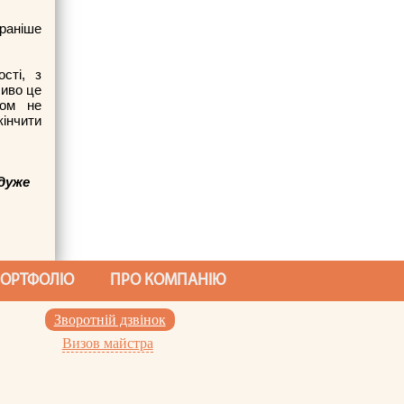
 раніше
сті, з
ливо це
лом не
інчити
дуже
ОРТФОЛІО
ПРО КОМПАНІЮ
Зворотнiй дзвiнок
Визов майстра