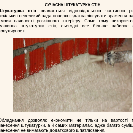
СУЧАСНА ШТУКАТУРКА СТІН
Штукатурка стін
вважається відповідальною частиною ре
оскільки і невеликий вада поверхні здатна зіпсувати враження на
умови наявності розкішного інтер'єру. Саме тому використо
машинна штукатурка стін, сьогодні все більше набирає 
популярності.
Обладнання дозволяє економити не тільки на вартості 
нанесення штукатурки, а й самих матеріалах, адже багато суміш
нанесення не вимагають додаткового шпатлювання.