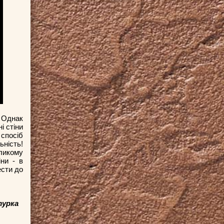
. Однак
і стіни
спосіб
ьність!
еликому
ни - в
ести до
турка