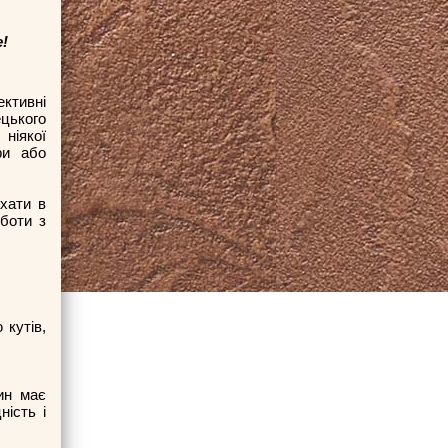
!
ективні
цького
ніякої
ри або
їхати в
боти з
 кутів,
ин має
ність і