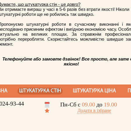
Думаєте, що штукатурка стін - це довго?
Ви отримаєте виграш у часі в 5-6 разів без втрати якості! Ніколи
штукатурні роботи ще не робились так швидко.
Пропонуємо штукатурні роботи в сучасному виконанні і яко
несподівано приємним ефектом і вигідною економією часу. Особ
актуально на великих площах. За справжнім професіона
потрібно переробляти. Скористайтесь можливістю швидше зак
ремонт.
Телефонуйте або замовте дзвінок! Все просто, але зате 
якісно!
ВНА
ШТУКАТУРКА СТІН
ШТУКАТУРКА ЦІНА
П
024-93-44
Пн-Сб с
09.00
до
19.00
Додати в iзбране