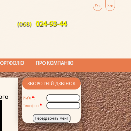
Рус
Укр
024-93-44
(068)
ОРТФОЛІО
ПРО КОМПАНІЮ
ЗВОРОТНIЙ ДЗВIНОК
РОГО
*
Им'я
:
*
Телефон
:
Передзвонiть менi!