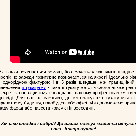
Як тільки починається ремонт, його хочеться закінчити швидше
поспіх не завжди позитивно позначається на якості. Ідеально рівн
з однорідною фактурою і в 5 разів швидше, ніж традиційний 
нанесення
штукатурки
- така штукатурка стін сьогодні вже реал
Секрет в інноваційному обладнанні, нашому професіоналізмі і в
досвіді. Для нас не важливо, де ви плануєте штукатурити сті
приватному будинку, новобудові або офісі. Ми допоможемо прив
ладу фасад або навести красу стін всередині.
Хочете швидко і добре? До ваших послуг машинна штука
стін. Телефонуйте!