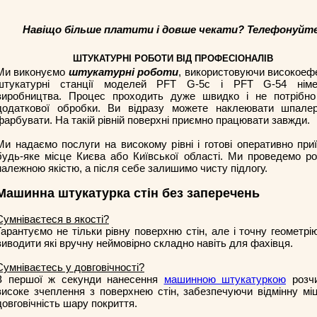
Навіщо більше платити і довше чекати? Телефонуйте
ШТУКАТУРНІ РОБОТИ ВІД ПРОФЕСІОНАЛІВ
Ми виконуємо
штукатурні роботи
, використовуючи високоеф
штукатурні станції моделей PFT G-5с і PFT G-54 німе
виробництва. Процес проходить дуже швидко і не потрібно 
додаткової обробки. Ви відразу можете наклеювати шпале
фарбувати. На такій рівній поверхні приємно працювати завжди.
Ми надаємо послуги на високому рівні і готові оперативно при
будь-яке місце Києва або Київської області. Ми проведемо ро
належною якістю, а після себе залишимо чисту підлогу.
Машинна штукатурка стін без заперечень
Сумніваєтеся в якості?
Гарантуємо не тільки рівну поверхню стін, але і точну геометрію
виводити які вручну неймовірно складно навіть для фахівця.
Сумніваєтесь у довговічності?
З першої ж секунди нанесення
машинною штукатуркою
розч
високе зчеплення з поверхнею стін, забезпечуючи відмінну міц
довговічність шару покриття.