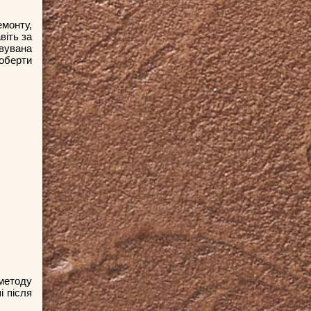
монту,
віть за
вувана
оберти
методу
і після